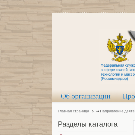
Об организации
Про
Главная страница
⇒
Направление деяте
Разделы
каталога