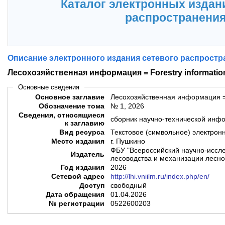
Каталог электронных издан
распространени
Описание электронного издания сетевого распростр
Лесохозяйственная информация = Forestry informatio
Основные сведения
Основное заглавие
Лесохозяйственная информация = F
Обозначение тома
№ 1, 2026
Сведения, относящиеся
сборник научно-технической инф
к заглавию
Вид ресурса
Текстовое (символьное) электрон
Место издания
г. Пушкино
ФБУ "Всероссийский научно-иссле
Издатель
лесоводства и механизации лесно
Год издания
2026
Сетевой адрес
http://lhi.vniilm.ru/index.php/en/
Доступ
свободный
Дата обращения
01.04.2026
№ регистрации
0522600203