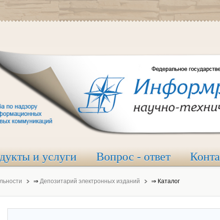
дукты и услуги
Вопрос - ответ
Конт
льности
⇒
Депозитарий электронных изданий
⇒
Каталог