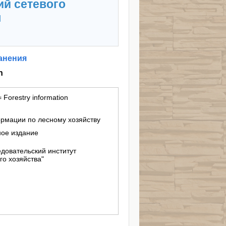
ий сетевого
я
анения
n
orestry information
ормации по лесному хозяйству
ное издание
довательский институт
го хозяйства"