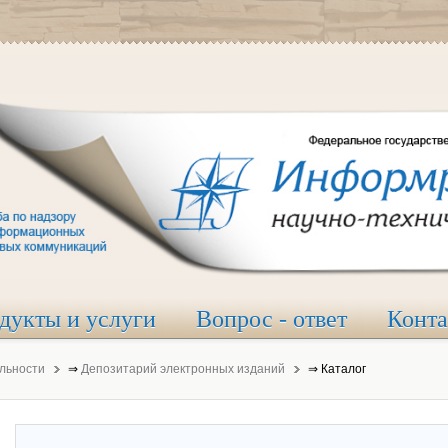
дукты и услуги
Вопрос - ответ
Конт
льности
⇒
Депозитарий электронных изданий
⇒
Каталог