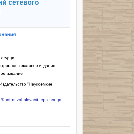
ий сетевого
я
анения
 огурца
ктронное текстовое издание
ное издание
Издательство "Наукоемкие
ve/Kontrol-zabolevanii-teplichnogo-