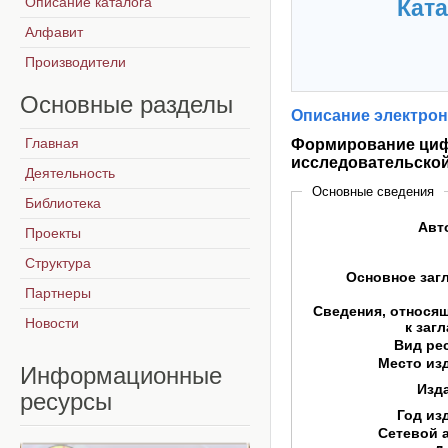
Описание каталога
Ката
Алфавит
Производители
Основные
разделы
Описание электрон
Главная
Формирование циф
исследовательской
Деятельность
Основные сведения
Библиотека
Авт
Проекты
Структура
Основное заг
Партнеры
Сведения, относя
Новости
к заг
Вид ре
Место из
Информационные
Изд
ресурсы
Год из
Сетевой 