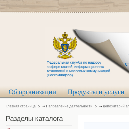
Об организации
Продукты и услуги
Главная страница
⇒
Направление деятельности
⇒
Депозитарий э
Разделы
каталога