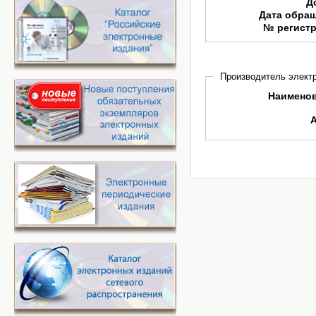
Д
Дата обра
№ регист
Производитель электр
Наимено