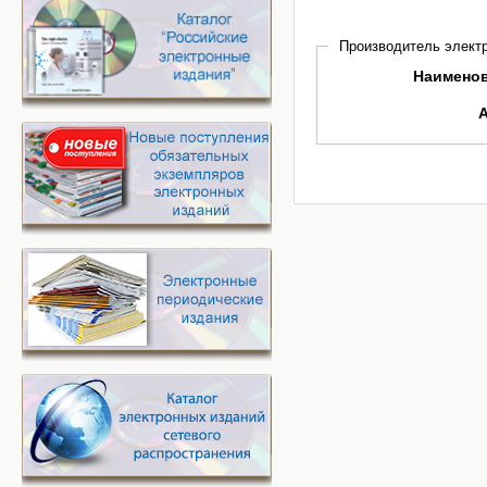
Производитель электр
Наимено