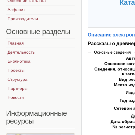
Описание каталога
Ката
Алфавит
Производители
Основные
разделы
Описание электрон
Главная
Рассказы о древне
Деятельность
Основные сведения
Авт
Библиотека
Основное заг
Сведения, относя
Проекты
к заг
Структура
Вид ре
Место из
Партнеры
Изд
Новости
Год из
Сетевой 
Информационные
Д
ресурсы
Дата обра
№ регист