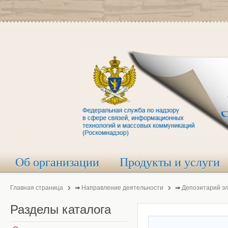
Об организации
Продукты и услуги
Главная страница
⇒
Направление деятельности
⇒
Депозитарий э
Разделы
каталога