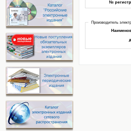
№ регист
Производитель электр
Наимено