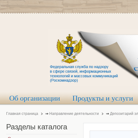
Об организации
Продукты и услуги
Главная страница
⇒
Направление деятельности
⇒
Депозитарий э
Разделы
каталога