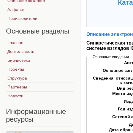
Описание каталога
Ката
Алфавит
Производители
Основные
разделы
Описание электрон
Главная
Синкретическая тр
системе взглядов К
Деятельность
Основные сведения
Библиотека
Авт
Проекты
Основное заг
Структура
Сведения, относя
к заг
Партнеры
Вид ре
Место из
Новости
Изд
Год из
Информационные
Сетевой 
ресурсы
Д
Дата обра