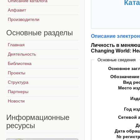
Описание каталога
Ката
Алфавит
Производители
Основные
разделы
Описание электрон
Главная
Личность в меняюще
Changing World: Hea
Деятельность
Основные сведения
Библиотека
Основное заг
Проекты
Обозначение
Структура
Вид ре
Место из
Партнеры
Изд
Новости
Год из
Информационные
Сетевой 
ресурсы
Д
Дата обра
№ регист