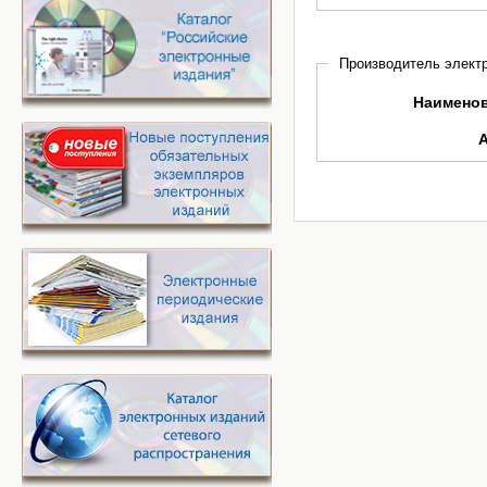
Производитель электр
Наимено