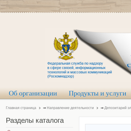
Об организации
Продукты и услуги
Главная страница
⇒
Направление деятельности
⇒
Депозитарий э
Разделы
каталога