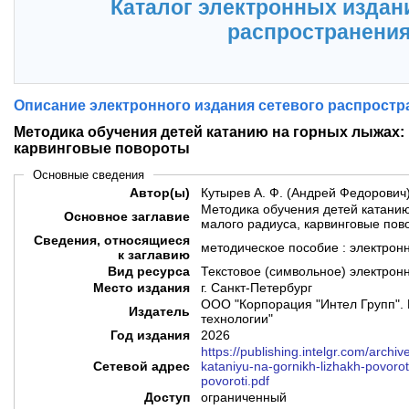
Каталог электронных издан
распространени
Описание электронного издания сетевого распростр
Методика обучения детей катанию на горных лыжах:
карвинговые повороты
Основные сведения
Автор(ы)
Кутырев А. Ф. (Андрей Федорович
Методика обучения детей катанию
Основное заглавие
малого радиуса, карвинговые пов
Сведения, относящиеся
методическое посо
к заглавию
Вид ресурса
Текстовое (символьное) электрон
Место издания
г. Санкт-Петербург
ООО "Корпорация "Интел Групп". 
Издатель
технологии"
Год издания
2026
https://publishing.intelgr.com/archi
Сетевой адрес
kataniyu-na-gornikh-lizhakh-povoro
povoroti.pdf
Доступ
ограниченный