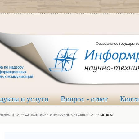
дукты и услуги
Вопрос - ответ
Конт
льности
⇒
Депозитарий электронных изданий
⇒
Каталог