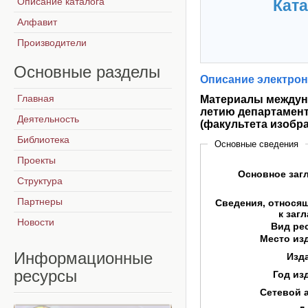
Описание каталога
Ката
Алфавит
Производители
Основные
разделы
Описание электрон
Главная
Материалы междуна
летию департамент
Деятельность
(факультета изобр
Библиотека
Основные сведения
Проекты
Основное заг
Структура
Партнеры
Сведения, относя
к заг
Новости
Вид ре
Место из
Информационные
Изд
ресурсы
Год из
Сетевой 