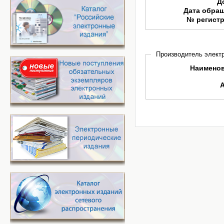
Д
Дата обра
№ регист
Производитель электр
Наимено