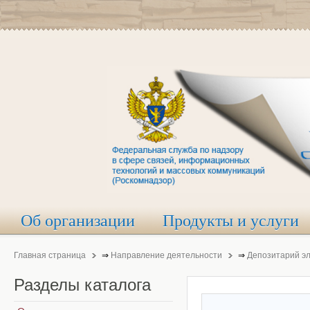
Об организации
Продукты и услуги
Главная страница
⇒
Направление деятельности
⇒
Депозитарий э
Разделы
каталога