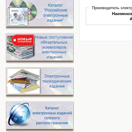
Производитель электр
Наимено