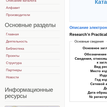
Описание каталога
Ката
Алфавит
Производители
Основные
разделы
Описание электрон
Главная
Research'n Practic
Деятельность
Основные сведения
Основное заг
Библиотека
Обозначение
Проекты
Сведения, относя
к заг
Структура
Вид ре
Партнеры
Место из
Изд
Новости
Год из
Сетевой 
Д
Информационные
Дата обра
ресурсы
№ регист