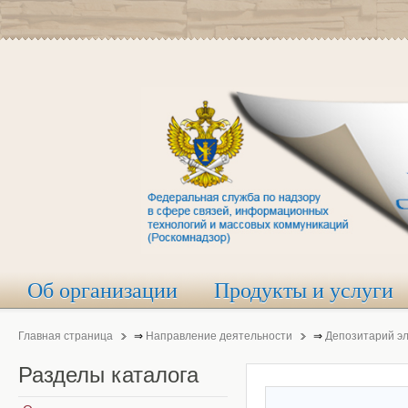
Об организации
Продукты и услуги
Главная страница
⇒
Направление деятельности
⇒
Депозитарий э
Разделы
каталога