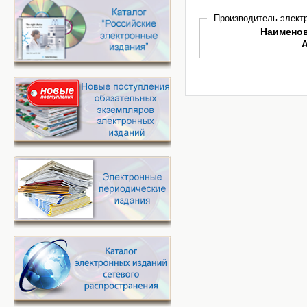
Производитель электр
Наимено