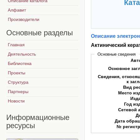
Описание каталога
Ката
Алфавит
Производители
Основные
разделы
Описание электрон
Главная
Актинический кера
Деятельность
Основные сведения
Авт
Библиотека
Основное заг
Проекты
Сведения, относя
к заг
Структура
Вид ре
Партнеры
Место из
Изд
Новости
Год из
Сетевой 
Д
Информационные
Дата обра
ресурсы
№ регист