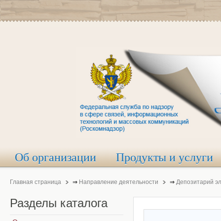
Об организации
Продукты и услуги
Главная страница
⇒
Направление деятельности
⇒
Депозитарий э
Разделы
каталога