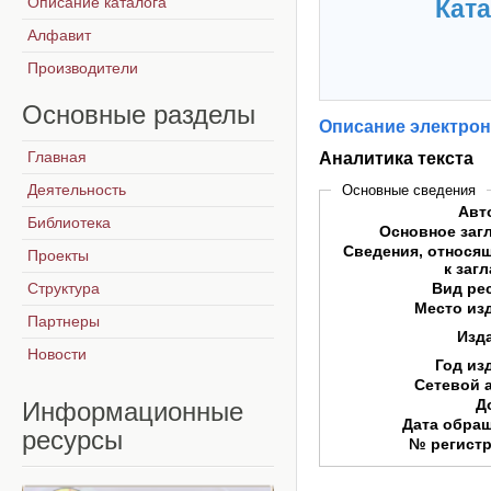
Описание каталога
Ката
Алфавит
Производители
Основные
разделы
Описание электрон
Главная
Аналитика текста
Деятельность
Основные сведения
Авт
Библиотека
Основное заг
Сведения, относя
Проекты
к заг
Структура
Вид ре
Место из
Партнеры
Изд
Новости
Год из
Сетевой 
Д
Информационные
Дата обра
ресурсы
№ регист