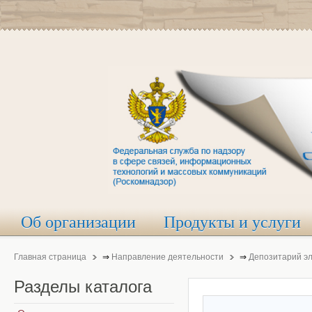
Об организации
Продукты и услуги
Главная страница
⇒
Направление деятельности
⇒
Депозитарий э
Разделы
каталога