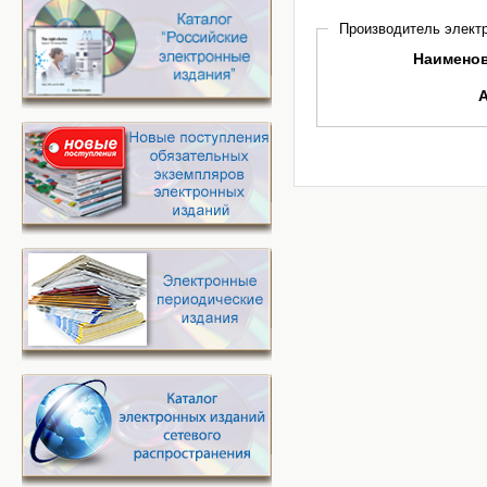
Производитель электр
Наимено