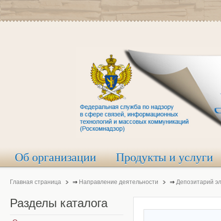
Об организации
Продукты и услуги
Главная страница
⇒
Направление деятельности
⇒
Депозитарий э
Разделы
каталога