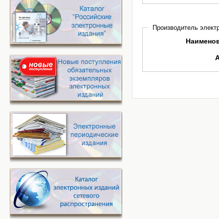
Производитель электр
Наимено