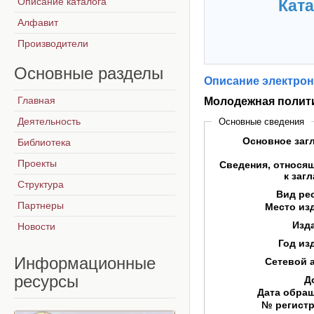
Описание каталога
Ката
Алфавит
Производители
Основные
разделы
Описание электрон
Главная
Молодежная полити
Деятельность
Основные сведения
Основное заг
Библиотека
Проекты
Сведения, относя
к заг
Структура
Вид ре
Партнеры
Место из
Изд
Новости
Год из
Информационные
Сетевой 
ресурсы
Д
Дата обра
№ регист