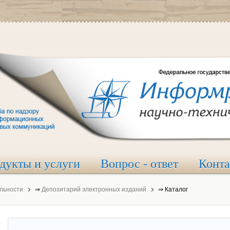
дукты и услуги
Вопрос - ответ
Конт
льности
⇒
Депозитарий электронных изданий
⇒
Каталог