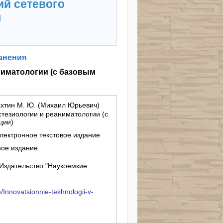
ий сетевого
я
анения
ниматологии (с базовым
Бахтин М. Ю. (Михаил Юрьевич)
тезиологии и реаниматологии (с
ции)
электронное текстовое издание
ное издание
Издательство "Наукоемкие
e/Innovatsionnie-tekhnologii-v-