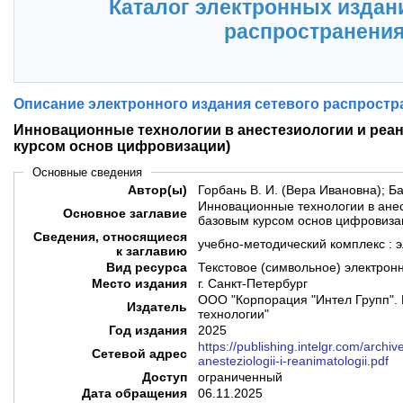
Каталог электронных издан
распространени
Описание электронного издания сетевого распростр
Инновационные технологии в анестезиологии и реа
курсом основ цифровизации)
Основные сведения
Автор(ы)
Горбань В. И. (Вера Ивановна); 
Инновационные технологии в анес
Основное заглавие
базовым курсом основ цифровиза
Сведения, относящиеся
учебно-методический комплекс : 
к заглавию
Вид ресурса
Текстовое (символьное) электрон
Место издания
г. Санкт-Петербург
ООО "Корпорация "Интел Групп". 
Издатель
технологии"
Год издания
2025
https://publishing.intelgr.com/archiv
Сетевой адрес
anesteziologii-i-reanimatologii.pdf
Доступ
ограниченный
Дата обращения
06.11.2025