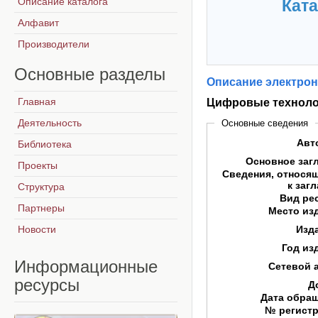
Описание каталога
Ката
Алфавит
Производители
Основные
разделы
Описание электрон
Главная
Цифровые технолог
Деятельность
Основные сведения
Авт
Библиотека
Основное заг
Проекты
Сведения, относя
к заг
Структура
Вид ре
Партнеры
Место из
Новости
Изд
Год из
Информационные
Сетевой 
ресурсы
Д
Дата обра
№ регист