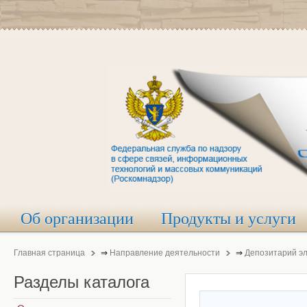
Об организации
Продукты и услуги
Главная страница
⇒
Направление деятельности
⇒
Депозитарий э
Разделы
каталога