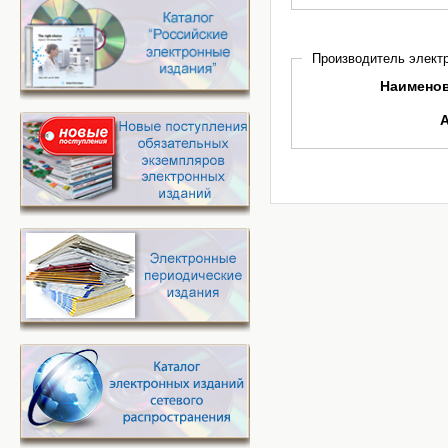
Производитель электр
Наимено