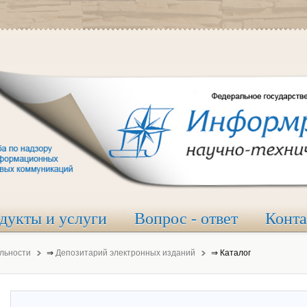
дукты и услуги
Вопрос - ответ
Конт
льности
⇒
Депозитарий электронных изданий
⇒
Каталог