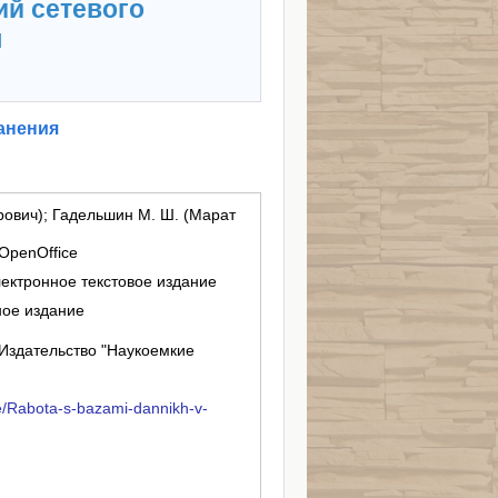
ий сетевого
я
анения
рович); Гадельшин М. Ш. (Марат
OpenOffice
лектронное текстовое издание
ное издание
Издательство "Наукоемкие
ive/Rabota-s-bazami-dannikh-v-