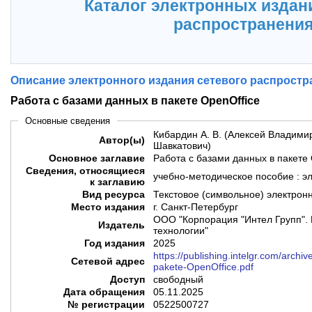
Каталог электронных издан
распространени
Описание электронного издания сетевого распростр
Работа с базами данных в пакете OpenOffice
Основные сведения
Кибардин А. В. (Алексей Владими
Автор(ы)
Шавкатович)
Основное заглавие
Работа с базами данных в пакете 
Сведения, относящиеся
учебно-методическое пособие : э
к заглавию
Вид ресурса
Текстовое (символьное) электрон
Место издания
г. Санкт-Петербург
ООО "Корпорация "Интел Групп". 
Издатель
технологии"
Год издания
2025
https://publishing.intelgr.com/arch
Сетевой адрес
pakete-OpenOffice.pdf
Доступ
свободный
Дата обращения
05.11.2025
№ регистрации
0522500727