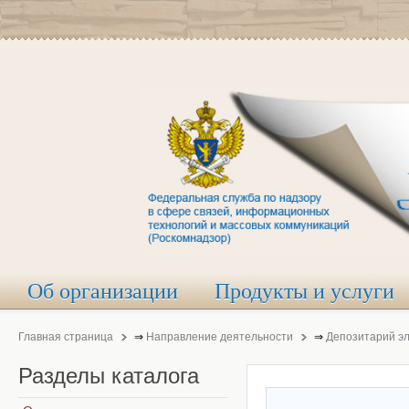
Об организации
Продукты и услуги
Главная страница
⇒
Направление деятельности
⇒
Депозитарий э
Разделы
каталога