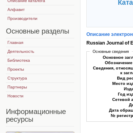
Описание каталога
Ката
Алфавит
Производители
Основные
разделы
Описание электрон
Главная
Russian Journal of
Деятельность
Основные сведения
Основное заг
Библиотека
Обозначение
Сведения, относя
Проекты
к заг
Структура
Вид ре
Место из
Партнеры
Изд
Год из
Новости
Сетевой 
Д
Информационные
Дата обра
№ регист
ресурсы