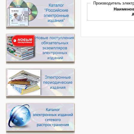
Производитель электр
Наимено