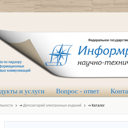
дукты и услуги
Вопрос - ответ
Конт
льности
⇒
Депозитарий электронных изданий
⇒
Каталог