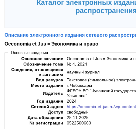
Каталог электронных издан
распространени
Описание электронного издания сетевого распростр
Oeconomia et Jus = Экономика и право
Основные сведения
Основное заглавие
Oeconomia et Jus = Экономика и 
Обозначение тома
№ 4, 2024
Сведения, относящиеся
научный журнал
к заглавию
Вид ресурса
Текстовое (символьное) электрон
Место издания
г. Чебоксары
ФГБОУ ВО "Чувашский государств
Издатель
Ульянова"
Год издания
2024
Сетевой адрес
https://oecomia-et-jus.ru/wp-conte
Доступ
свободный
Дата обращения
28.11.2025
№ регистрации
0522500660