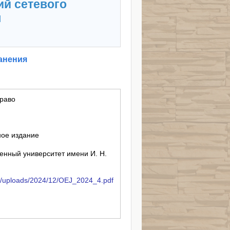
ий сетевого
я
анения
право
ное издание
енный университет имени И. Н.
nt/uploads/2024/12/OEJ_2024_4.pdf