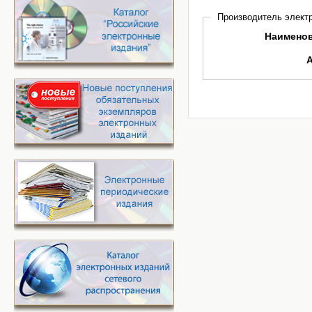
Производитель электр
Наимено