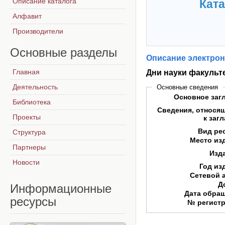
Описание каталога
Ката
Алфавит
Производители
Основные
разделы
Описание электрон
Главная
Дни науки факульт
Деятельность
Основные сведения
Основное заг
Библиотека
Сведения, относя
Проекты
к заг
Вид ре
Структура
Место из
Партнеры
Изд
Новости
Год из
Сетевой 
Д
Информационные
Дата обра
ресурсы
№ регист