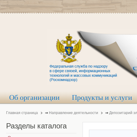
Об организации
Продукты и услуги
Главная страница
⇒
Направление деятельности
⇒
Депозитарий э
Разделы
каталога