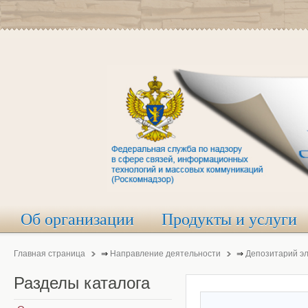
Об организации
Продукты и услуги
Главная страница
⇒
Направление деятельности
⇒
Депозитарий э
Разделы
каталога