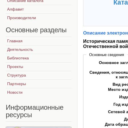
Описание каталога
Ката
Алфавит
Производители
Основные
разделы
Описание электрон
Главная
Историческая памя
Отечественной во
Деятельность
Основные сведения
Библиотека
Основное заг
Проекты
Сведения, относя
Структура
к заг
Партнеры
Вид ре
Место из
Новости
Изд
Год из
Информационные
Сетевой 
ресурсы
Д
Дата обра