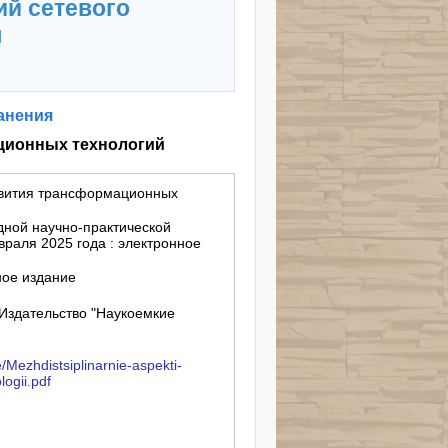
ий сетевого
я
анения
ционных технологий
вития трансформационных
дной научно-практической
враля 2025 года : электронное
ное издание
Издательство "Наукоемкие
e/Mezhdistsiplinarnie-aspekti-
logii.pdf