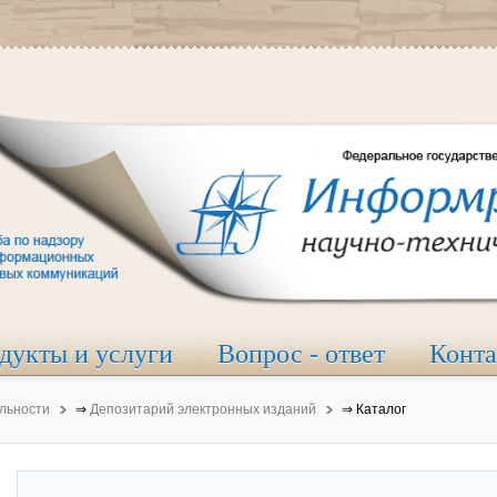
дукты и услуги
Вопрос - ответ
Конт
льности
⇒
Депозитарий электронных изданий
⇒
Каталог