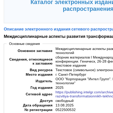
Каталог электронных издан
распространени
Описание электронного издания сетевого распростр
Междисциплинарные аспекты развития трансформа
Основные сведения
Междисциплинарные аспекты раз
Основное заглавие
технологий
сборник материалов I Междунаро
Сведения, относящиеся
конференции. Геническ, 26-28 фе
к заглавию
текстовое издание
Вид ресурса
Текстовое (символьное) электрон
Место издания
г. Санкт-Петербург
ООО "Корпорация "Интел Групп". 
Издатель
технологии"
Год издания
2025
https://publishing.intelgr.com/archiv
Сетевой адрес
razvitiya-transformatsionnikh-tekhno
Доступ
свободный
Дата обращения
13.08.2025
№ регистрации
0522500532