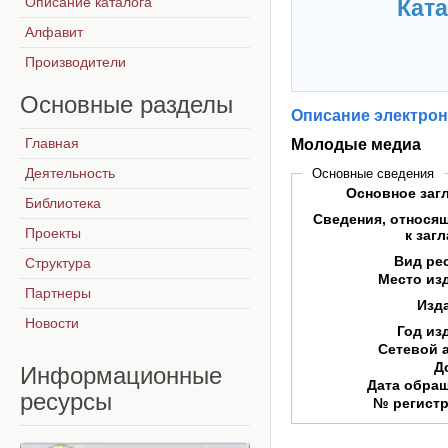
Описание каталога
Ката
Алфавит
Производители
Основные
разделы
Описание электрон
Главная
Молодые медиа
Деятельность
Основные сведения
Основное заг
Библиотека
Сведения, относя
Проекты
к заг
Вид ре
Структура
Место из
Партнеры
Изд
Новости
Год из
Сетевой 
Д
Информационные
Дата обра
ресурсы
№ регист