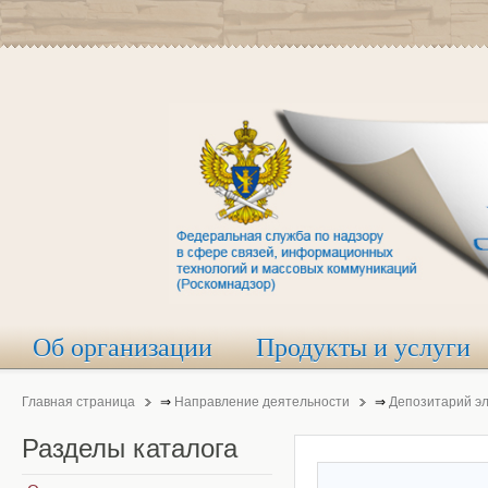
Об организации
Продукты и услуги
Главная страница
⇒
Направление деятельности
⇒
Депозитарий э
Разделы
каталога