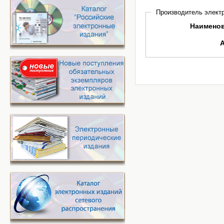
Производитель электр
Наимено