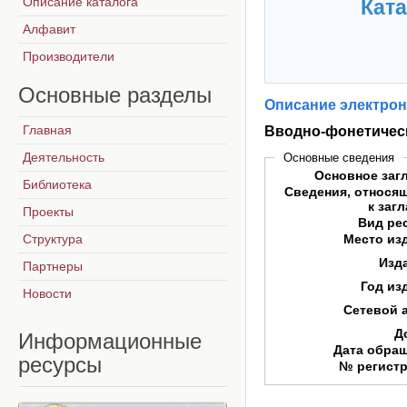
Описание каталога
Ката
Алфавит
Производители
Основные
разделы
Описание электрон
Главная
Вводно-фонетическ
Деятельность
Основные сведения
Основное заг
Библиотека
Сведения, относя
к заг
Проекты
Вид ре
Структура
Место из
Изд
Партнеры
Год из
Новости
Сетевой 
Д
Информационные
Дата обра
ресурсы
№ регист