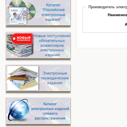
Производитель электр
Наимено