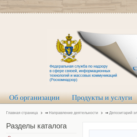
Об организации
Продукты и услуги
Главная страница
⇒
Направление деятельности
⇒
Депозитарий э
Разделы
каталога