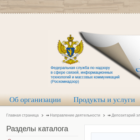
Об организации
Продукты и услуги
Главная страница
⇒
Направление деятельности
⇒
Депозитарий э
Разделы
каталога