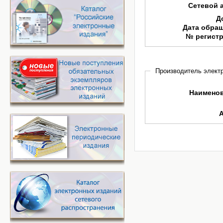
Сетевой 
Д
Дата обра
№ регист
Производитель электр
Наимено