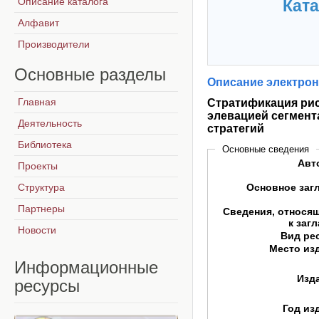
Описание каталога
Ката
Алфавит
Производители
Основные
разделы
Описание электрон
Главная
Стратификация рис
элевацией сегмен
Деятельность
стратегий
Библиотека
Основные сведения
Авт
Проекты
Структура
Основное заг
Партнеры
Сведения, относя
к заг
Новости
Вид ре
Место из
Информационные
Изд
ресурсы
Год из