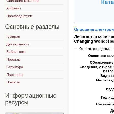
Описание каталога
Ката
Алфавит
Производители
Основные
разделы
Описание электрон
Главная
Личность в меняюще
Changing World: Hea
Деятельность
Основные сведения
Библиотека
Основное заг
Проекты
Обозначение
Структура
Сведения, относя
к заг
Партнеры
Вид ре
Место из
Новости
Изд
Информационные
Год из
ресурсы
Сетевой 
Д