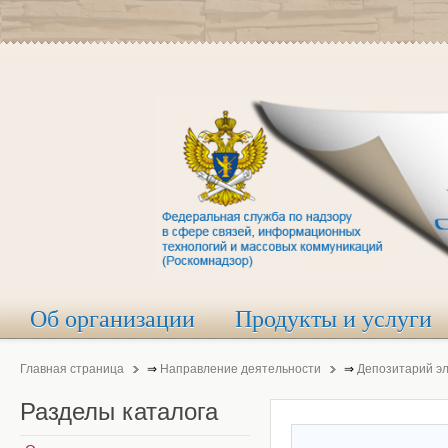
Об организации
Продукты и услуги
Главная страница
⇒
Направление деятельности
⇒
Депозитарий э
Разделы
каталога