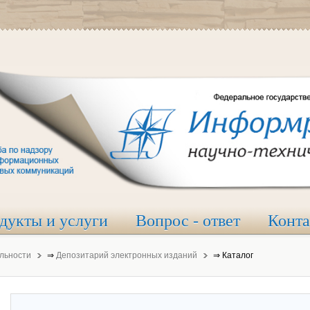
дукты и услуги
Вопрос - ответ
Конт
льности
⇒
Депозитарий электронных изданий
⇒
Каталог