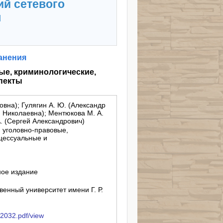
ий сетевого
я
анения
ые, криминологические,
пекты
овна); Гулягин А. Ю. (Александр
я Николаевна); Ментюкова М. А.
. (Сергей Александрович)
 уголовно-правовые,
цессуальные и
ное издание
енный университет имени Г. Р.
ib2032.pdf/view