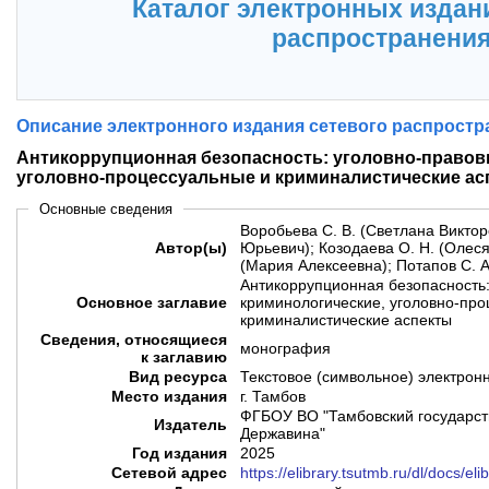
Каталог электронных издан
распространени
Описание электронного издания сетевого распростр
Антикоррупционная безопасность: уголовно-правов
уголовно-процессуальные и криминалистические ас
Основные сведения
Воробьева С. В. (Светлана Виктор
Автор(ы)
Юрьевич); Козодаева О. Н. (Олес
(Мария Алексеевна); Потапов С. А
Антикоррупционная безопасность:
Основное заглавие
криминологические, уголовно-про
криминалистические аспекты
Сведения, относящиеся
монография
к заглавию
Вид ресурса
Текстовое (символьное) электрон
Место издания
г. Тамбов
ФГБОУ ВО "Тамбовский государств
Издатель
Державина"
Год издания
2025
Сетевой адрес
https://elibrary.tsutmb.ru/dl/docs/el