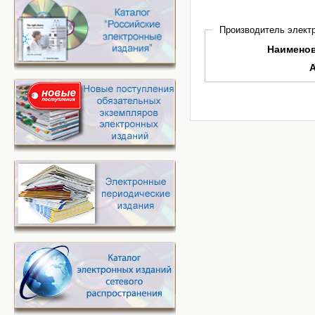
Производитель электр
Наимено