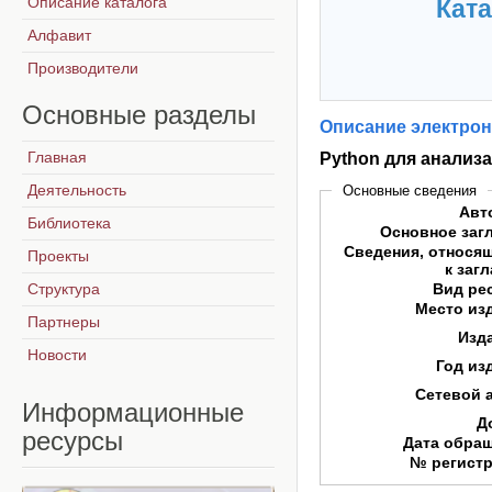
Описание каталога
Ката
Алфавит
Производители
Основные
разделы
Описание электрон
Главная
Python для анализ
Деятельность
Основные сведения
Авт
Библиотека
Основное заг
Сведения, относя
Проекты
к заг
Структура
Вид ре
Место из
Партнеры
Изд
Новости
Год из
Сетевой 
Информационные
Д
ресурсы
Дата обра
№ регист