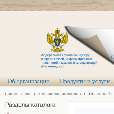
Об организации
Продукты и услуги
Главная страница
⇒
Направление деятельности
⇒
Депозитарий э
Разделы
каталога