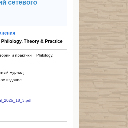
ий сетевого
я
анения
hilology. Theory & Practice
ории и практики = Philology.
чный журнал]
ное издание
phil_2025_18_3.pdf