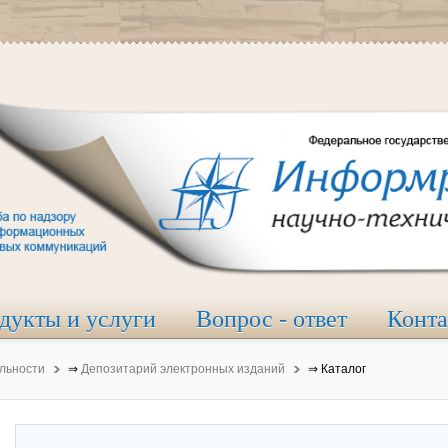
дукты и услуги
Вопрос - ответ
Конт
льности
⇒
Депозитарий электронных изданий
⇒
Каталог