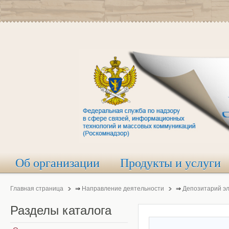
Об организации
Продукты и услуги
Главная страница
⇒
Направление деятельности
⇒
Депозитарий э
Разделы
каталога