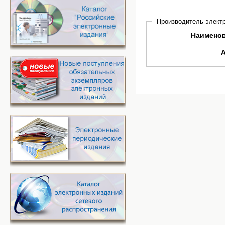
Производитель электр
Наимено