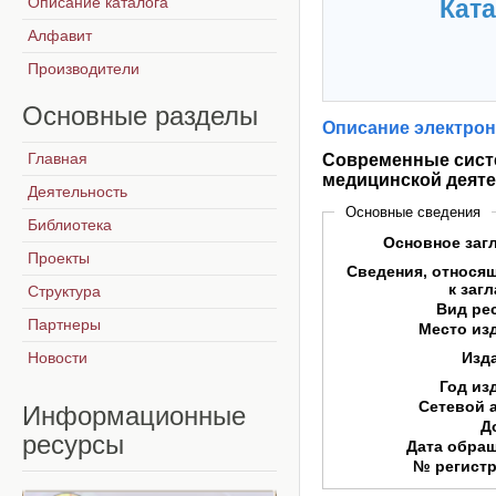
Описание каталога
Ката
Алфавит
Производители
Основные
разделы
Описание электрон
Главная
Современные систе
медицинской деят
Деятельность
Основные сведения
Библиотека
Основное заг
Проекты
Сведения, относя
к заг
Структура
Вид ре
Партнеры
Место из
Новости
Изд
Год из
Сетевой 
Информационные
Д
ресурсы
Дата обра
№ регист