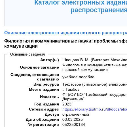
Каталог электронных издан
распространени
Описание электронного издания сетевого распростр
Филология и коммуникативные науки: проблемы эф
коммуникации
Основные сведения
Автор(ы)
Швецова В. М. (Виктория Михайло
Филология и коммуникативные на
Основное заглавие
языковой коммуникации
Сведения, относящиеся
учебное пособие
к заглавию
Вид ресурса
Текстовое (символьное) электрон
Место издания
г. Тамбов
ФГБОУ ВО "Тамбовский государств
Издатель
Державина"
Год издания
2023
Сетевой адрес
https://elibrary.tsutmb.ru/dl/docs/el
Доступ
ограниченный
Дата обращения
03.03.2025
№ регистрации
0522500134