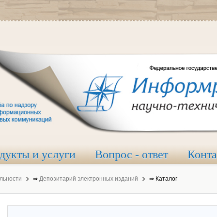
дукты и услуги
Вопрос - ответ
Конт
льности
⇒
Депозитарий электронных изданий
⇒
Каталог