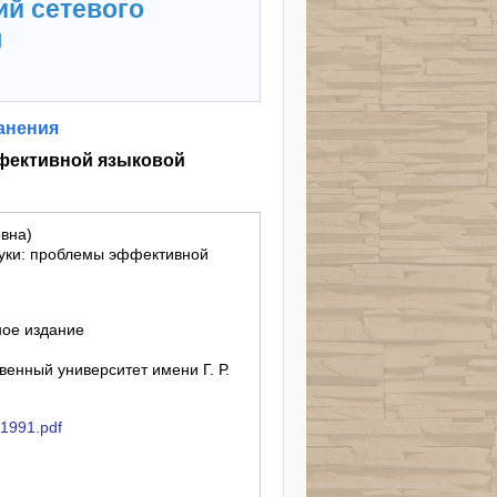
ий сетевого
я
анения
фективной языковой
вна)
уки: проблемы эффективной
ное издание
енный университет имени Г. Р.
ib1991.pdf