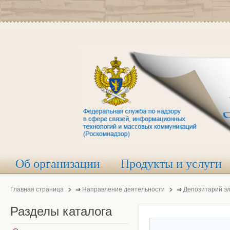
Об организации
Продукты и услуги
Главная страница
⇒
Направление деятельности
⇒
Депозитарий э
Разделы
каталога