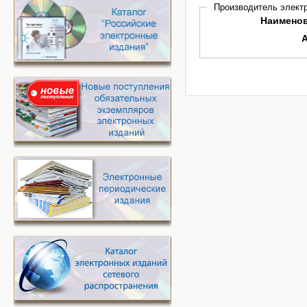
Производитель электр
Наимено