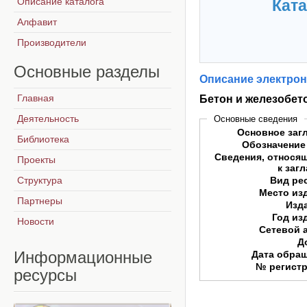
Описание каталога
Ката
Алфавит
Производители
Основные
разделы
Описание электрон
Главная
Бетон и железобето
Деятельность
Основные сведения
Основное заг
Библиотека
Обозначение
Сведения, относя
Проекты
к заг
Структура
Вид ре
Место из
Партнеры
Изд
Год из
Новости
Сетевой 
Д
Информационные
Дата обра
№ регист
ресурсы