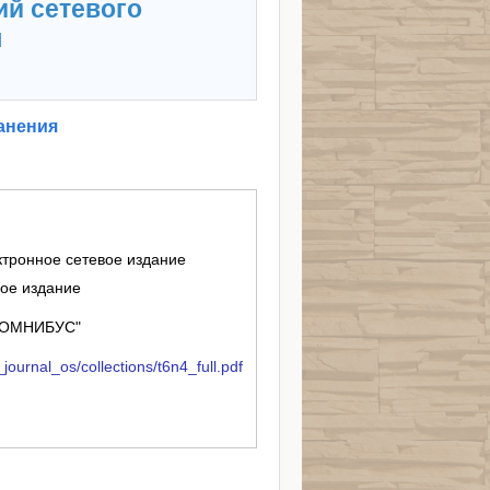
ий сетевого
я
анения
практический журнал : электронное сетевое издание
ное издание
 "ОМНИБУС"
journal_os/collections/t6n4_full.pdf