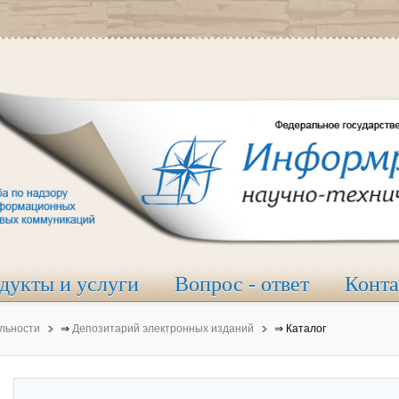
дукты и услуги
Вопрос - ответ
Конт
льности
⇒
Депозитарий электронных изданий
⇒
Каталог