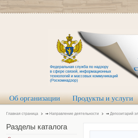
Об организации
Продукты и услуги
Главная страница
⇒
Направление деятельности
⇒
Депозитарий э
Разделы
каталога