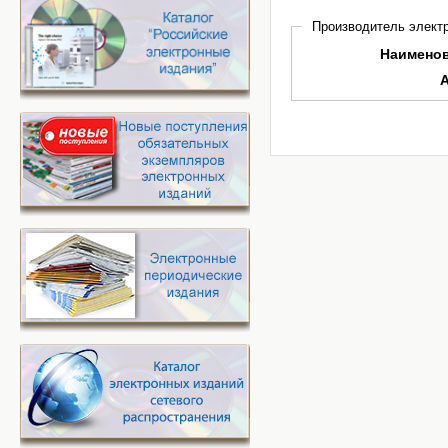
Производитель электр
Наимено