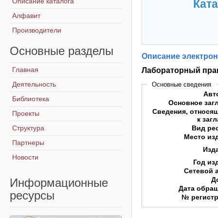
Описание каталога
Ката
Алфавит
Производители
Основные
разделы
Описание электрон
Главная
Лабораторный пра
Деятельность
Основные сведения
Авт
Библиотека
Основное заг
Сведения, относя
Проекты
к заг
Структура
Вид ре
Место из
Партнеры
Изд
Новости
Год из
Сетевой 
Д
Информационные
Дата обра
ресурсы
№ регист