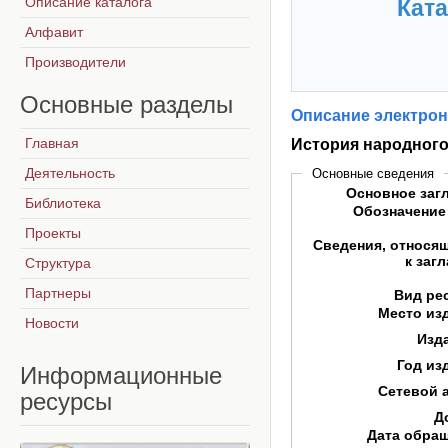
Описание каталога
Ката
Алфавит
Производители
Основные
разделы
Описание электрон
Главная
История народного
Деятельность
Основные сведения
Основное заг
Библиотека
Обозначение
Проекты
Сведения, относя
к заг
Структура
Партнеры
Вид ре
Место из
Новости
Изд
Год из
Информационные
Сетевой 
ресурсы
Д
Дата обра