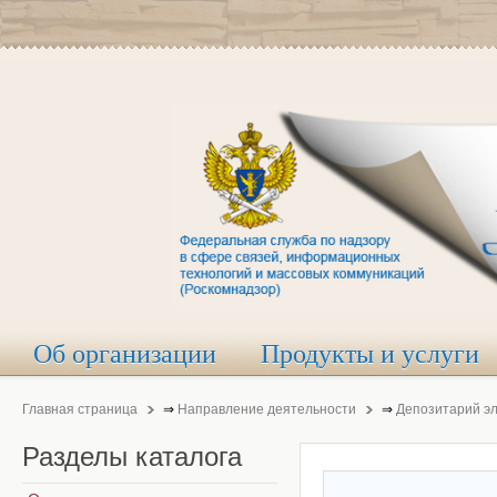
Об организации
Продукты и услуги
Главная страница
⇒
Направление деятельности
⇒
Депозитарий э
Разделы
каталога