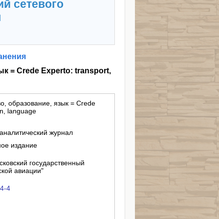
ий сетевого
я
анения
 = Crede Experto: transport,
во, образование, язык = Crede
on, language
налитический журнал
ное издание
ковский государственный
ской авиации"
24-4