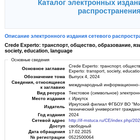
Каталог электронных издан
распространени
Описание электронного издания сетевого распростр
Crede Experto: транспорт, общество, образование, язык
society, education, language
Основные сведения
Crede Experto: транспорт, общест
Основное заглавие
Experto: transport, society, educati
Обозначение тома
Выпуск 4, 2024
Сведения, относящиеся
международный информационно-а
к заглавию
Вид ресурса
Текстовое (символьное) электрон
Место издания
г. Иркутск
Иркутский филиал ФГБОУ ВО "Мос
Издатель
технический университет граждан
Год издания
2024
Сетевой адрес
http://if-mstuca.ru/CE/index.php/20
Доступ
свободный
Дата обращения
17.02.2025
№ регистрации
0522500064