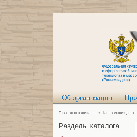
Об организации
Про
Главная страница
⇒
Направление деяте
Разделы
каталога