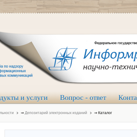
дукты и услуги
Вопрос - ответ
Конт
льности
⇒
Депозитарий электронных изданий
⇒
Каталог