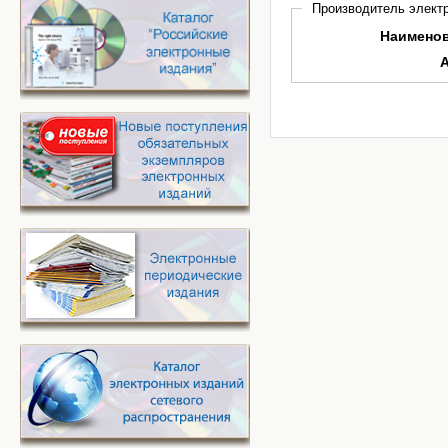
Производитель электр
Наимено