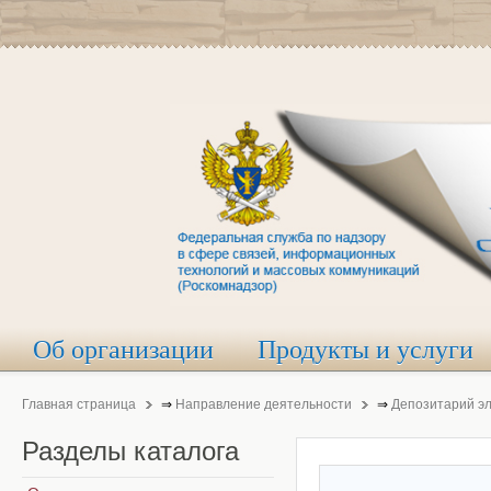
Об организации
Продукты и услуги
Главная страница
⇒
Направление деятельности
⇒
Депозитарий э
Разделы
каталога