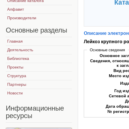
Описание каталога
Ката
Алфавит
Производители
Основные
разделы
Описание электрон
Главная
Лейкоз крупного ро
Деятельность
Основные сведения
Основное заг
Библиотека
Сведения, относя
к заг
Проекты
Вид ре
Структура
Место из
Изд
Партнеры
Год из
Новости
Сетевой 
Д
Дата обра
Информационные
№ регист
ресурсы