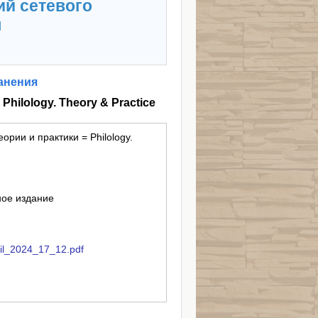
ий сетевого
я
анения
hilology. Theory & Practice
ории и практики = Philology.
ное издание
phil_2024_17_12.pdf