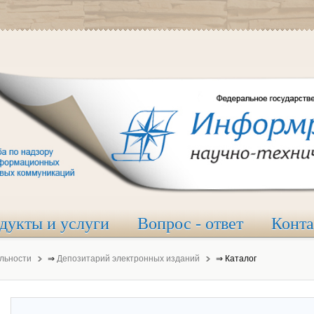
дукты и услуги
Вопрос - ответ
Конт
льности
⇒
Депозитарий электронных изданий
⇒
Каталог