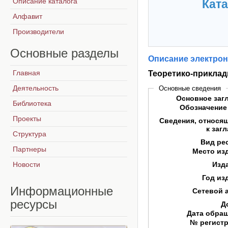
Описание каталога
Ката
Алфавит
Производители
Основные
разделы
Описание электрон
Главная
Теоретико-приклад
Деятельность
Основные сведения
Основное заг
Библиотека
Обозначение
Проекты
Сведения, относя
к заг
Структура
Вид ре
Партнеры
Место из
Новости
Изд
Год из
Информационные
Сетевой 
ресурсы
Д
Дата обра
№ регист