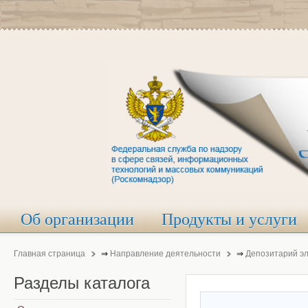
Об организации
Продукты и услуги
Главная страница
⇒
Направление деятельности
⇒
Депозитарий э
Разделы
каталога