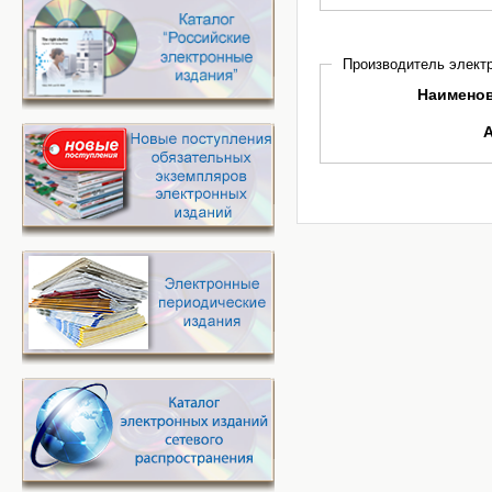
Производитель электр
Наимено