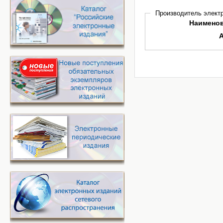
Производитель электр
Наимено