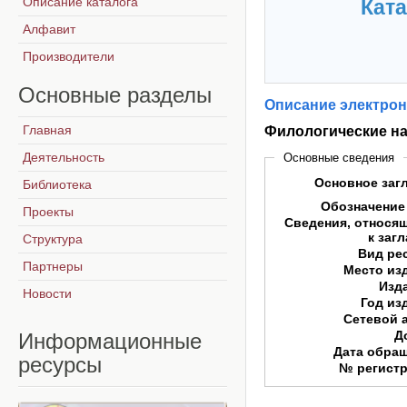
Описание каталога
Ката
Алфавит
Производители
Основные
разделы
Описание электрон
Главная
Филологические нау
Деятельность
Основные сведения
Основное заг
Библиотека
Обозначение
Проекты
Сведения, относя
к заг
Структура
Вид ре
Партнеры
Место из
Изд
Новости
Год из
Сетевой 
Д
Информационные
Дата обра
ресурсы
№ регист