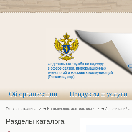
Об организации
Продукты и услуги
Главная страница
⇒
Направление деятельности
⇒
Депозитарий э
Разделы
каталога