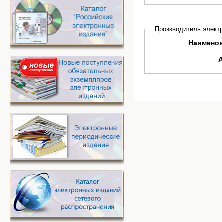
Производитель электр
Наимено