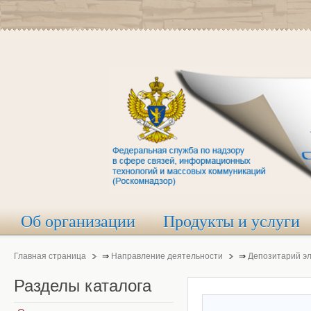
Об организации
Продукты и услуги
Главная страница
⇒
Направление деятельности
⇒
Депозитарий э
Разделы
каталога