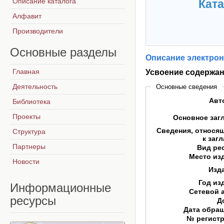
Описание каталога
Ката
Алфавит
Производители
Основные
разделы
Описание электрон
Главная
Усвоение содержан
Деятельность
Основные сведения
Авт
Библиотека
Проекты
Основное заг
Сведения, относя
Структура
к заг
Партнеры
Вид ре
Место из
Новости
Изд
Год из
Информационные
Сетевой 
ресурсы
Д
Дата обра
№ регист