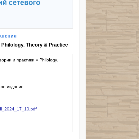
ий сетевого
я
анения
hilology. Theory & Practice
ории и практики = Philology.
ное издание
phil_2024_17_10.pdf