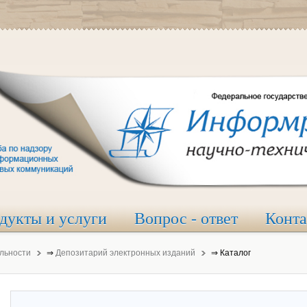
дукты и услуги
Вопрос - ответ
Конт
льности
⇒
Депозитарий электронных изданий
⇒
Каталог