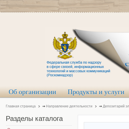
Об организации
Продукты и услуги
Главная страница
⇒
Направление деятельности
⇒
Депозитарий э
Разделы
каталога