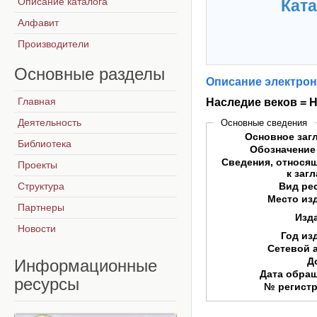
Описание каталога
Ката
Алфавит
Производители
Основные
разделы
Описание электрон
Главная
Наследие веков = He
Деятельность
Основные сведения
Основное заг
Библиотека
Обозначение
Сведения, относя
Проекты
к заг
Структура
Вид ре
Место из
Партнеры
Изд
Новости
Год из
Сетевой 
Д
Информационные
Дата обра
ресурсы
№ регист