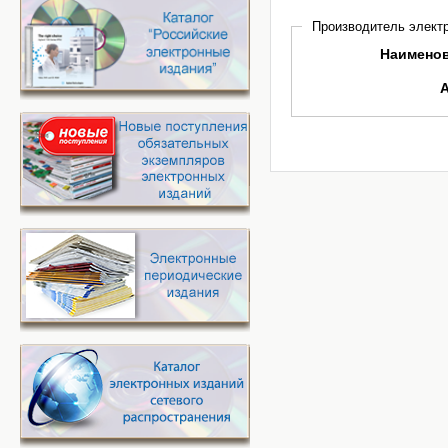
Производитель электр
Наимено