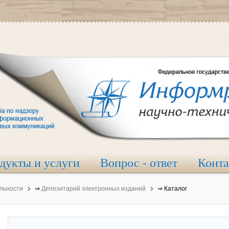
дукты и услуги
Вопрос - ответ
Конт
льности
⇒
Депозитарий электронных изданий
⇒
Каталог