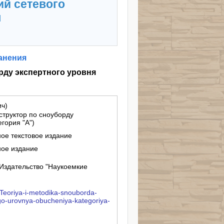
ий сетевого
я
анения
рду экспертного уровня
ич)
структор по сноуборду
гория "А")
ное текстовое издание
ное издание
Издательство "Наукоемкие
e/Teoriya-i-metodika-snouborda-
go-urovnya-obucheniya-kategoriya-