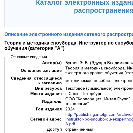
Каталог электронных издан
распространени
Описание электронного издания сетевого распростр
Теория и методика сноуборда. Инструктор по сноубо
обучения (категория "А")
Основные сведения
Автор(ы)
Бугаев Э. В. (Эдуард Владимиров
Теория и методика сноуборда. Ин
Основное заглавие
экспертного уровня обучения (кате
Сведения, относящиеся
методическое пособие : электрон
к заглавию
Вид ресурса
Текстовое (символьное) электрон
Место издания
г. Санкт-Петербург
ООО "Корпорация "Интел Групп". 
Издатель
технологии"
Год издания
2024
http://publishing.intelgr.com/archiv
Сетевой адрес
Instruktor-po-snoubordu-ekspertno
A.pdf
Доступ
ограниченный