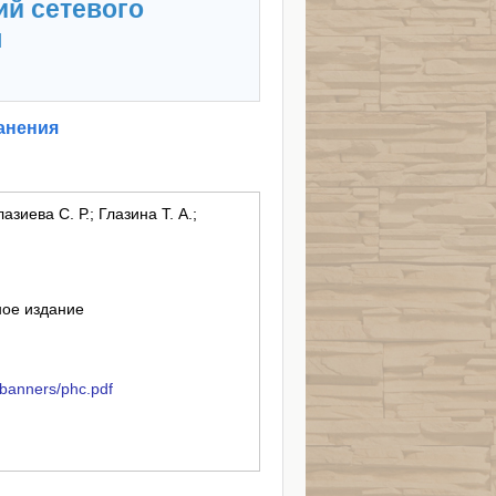
ий сетевого
я
анения
азиева С. Р.; Глазина Т. А.;
ное издание
/banners/phc.pdf