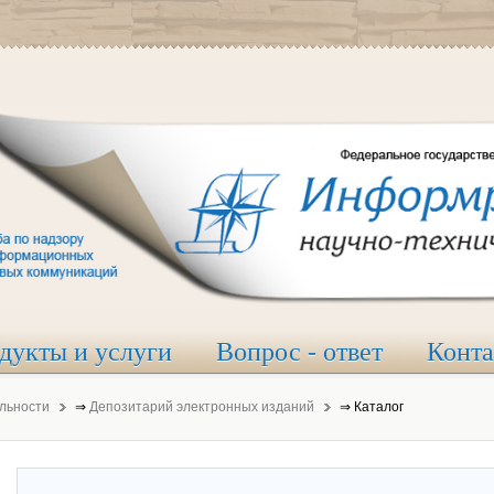
дукты и услуги
Вопрос - ответ
Конт
льности
⇒
Депозитарий электронных изданий
⇒
Каталог