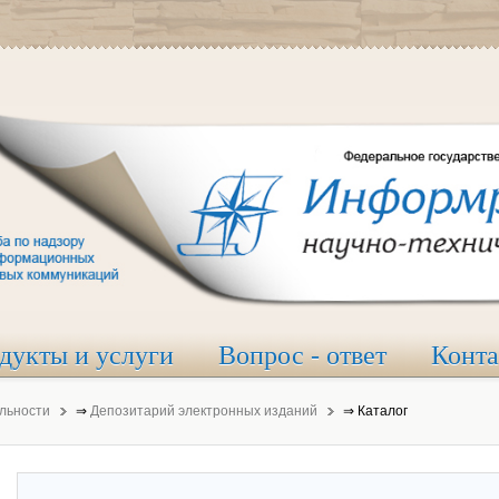
дукты и услуги
Вопрос - ответ
Конт
льности
⇒
Депозитарий электронных изданий
⇒
Каталог