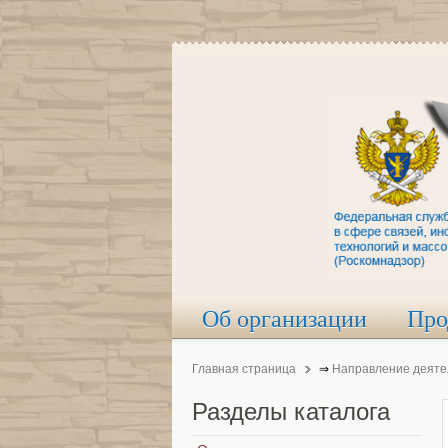
Об организации
Про
Главная страница
⇒
Направление деяте
Разделы
каталога