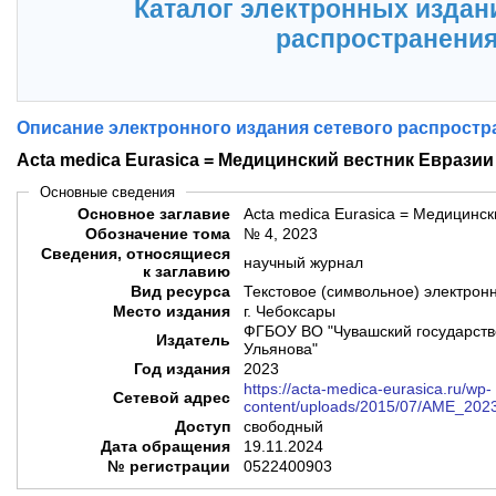
Каталог электронных издан
распространени
Описание электронного издания сетевого распростр
Acta medica Eurasica = Медицинский вестник Евразии
Основные сведения
Основное заглавие
Acta medica Eurasica = Медицинск
Обозначение тома
№ 4, 2023
Сведения, относящиеся
научный журнал
к заглавию
Вид ресурса
Текстовое (символьное) электрон
Место издания
г. Чебоксары
ФГБОУ ВО "Чувашский государств
Издатель
Ульянова"
Год издания
2023
https://acta-medica-eurasica.ru/wp-
Сетевой адрес
content/uploads/2015/07/AME_202
Доступ
свободный
Дата обращения
19.11.2024
№ регистрации
0522400903