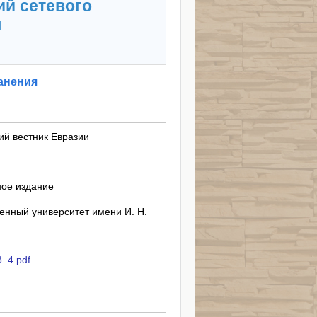
ий сетевого
я
анения
ий вестник Евразии
ное издание
енный университет имени И. Н.
3_4.pdf