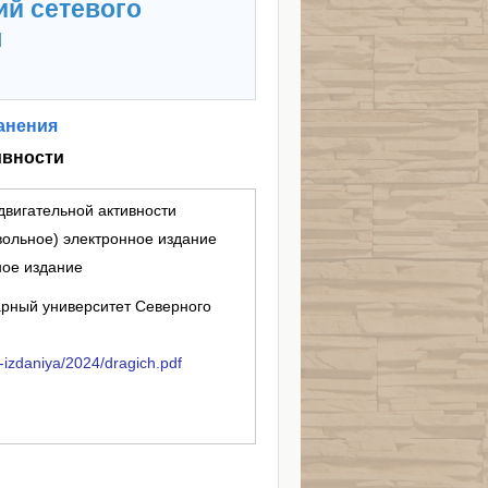
ий сетевого
я
анения
ивности
двигательной активности
вольное) электронное издание
ное издание
рный университет Северного
-izdaniya/2024/dragich.pdf