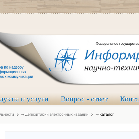
дукты и услуги
Вопрос - ответ
Конт
льности
⇒
Депозитарий электронных изданий
⇒
Каталог