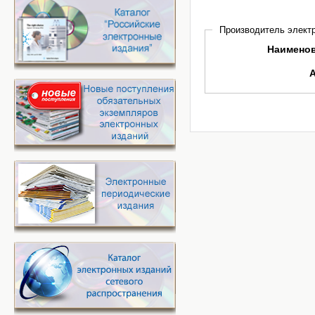
Производитель электр
Наимено