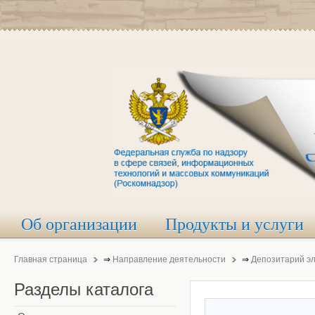
Об организации
Продукты и услуги
Главная страница
⇒
Направление деятельности
⇒
Депозитарий э
Разделы
каталога