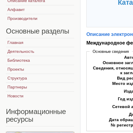
Описание каталога
Ката
Алфавит
Производители
Основные
разделы
Описание электрон
Главная
Международное фе
Деятельность
Основные сведения
Авт
Библиотека
Основное заг
Сведения, относя
Проекты
к заг
Структура
Вид ре
Место из
Партнеры
Изд
Новости
Год из
Сетевой 
Информационные
Д
ресурсы
Дата обра
№ регист