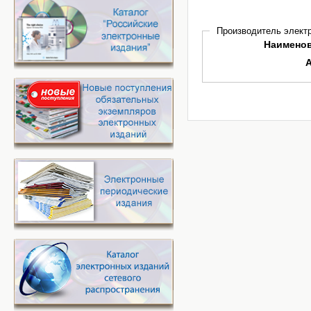
Производитель электр
Наимено