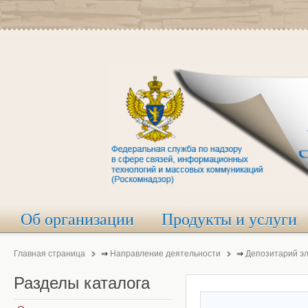
Об организации
Продукты и услуги
Главная страница
⇒
Направление деятельности
⇒
Депозитарий э
Разделы
каталога