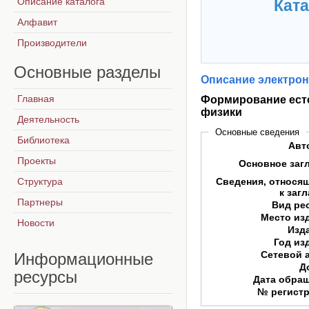
Описание каталога
Ката
Алфавит
Производители
Основные
разделы
Описание электрон
Главная
Формирование есте
физики
Деятельность
Основные сведения
Библиотека
Авт
Проекты
Основное заг
Структура
Сведения, относя
к заг
Партнеры
Вид ре
Место из
Новости
Изд
Год из
Сетевой 
Информационные
Д
ресурсы
Дата обра
№ регист