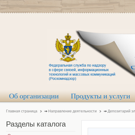
Об организации
Продукты и услуги
Главная страница
⇒
Направление деятельности
⇒
Депозитарий э
Разделы
каталога