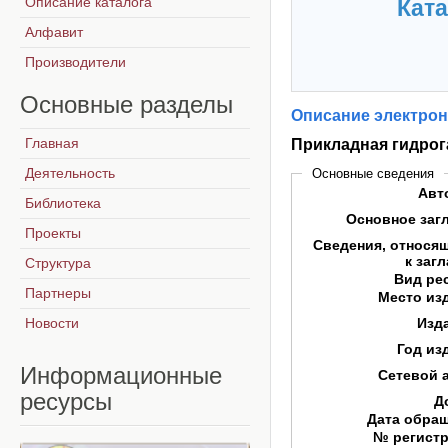
Описание каталога
Ката
Алфавит
Производители
Основные
разделы
Описание электрон
Главная
Прикладная гидрог
Деятельность
Основные сведения
Авт
Библиотека
Основное заг
Проекты
Сведения, относя
к заг
Структура
Вид ре
Партнеры
Место из
Новости
Изд
Год из
Информационные
Сетевой 
ресурсы
Д
Дата обра
№ регист