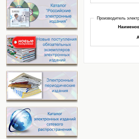
Производитель электр
Наимено