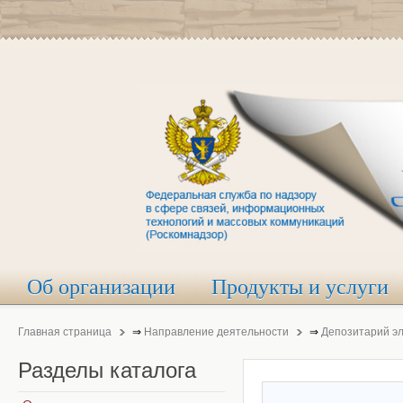
Об организации
Продукты и услуги
Главная страница
⇒
Направление деятельности
⇒
Депозитарий э
Разделы
каталога