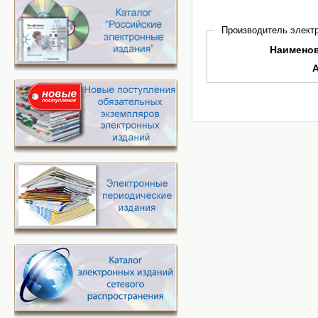
Производитель электр
Наимено