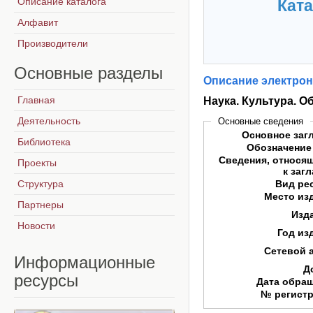
Описание каталога
Ката
Алфавит
Производители
Основные
разделы
Описание электрон
Главная
Наука. Культура. Об
Деятельность
Основные сведения
Основное заг
Библиотека
Обозначение
Сведения, относя
Проекты
к заг
Структура
Вид ре
Место из
Партнеры
Изд
Новости
Год из
Сетевой 
Информационные
Д
ресурсы
Дата обра
№ регист