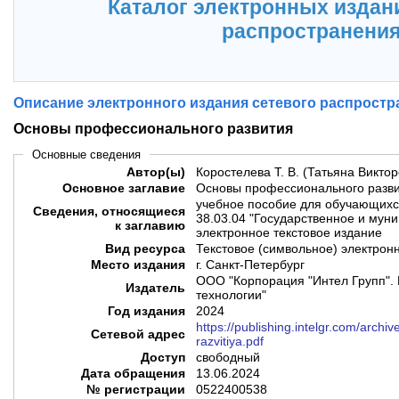
Каталог электронных издан
распространени
Описание электронного издания сетевого распростр
Основы профессионального развития
Основные сведения
Автор(ы)
Коростелева Т. В. (Татьяна Викто
Основное заглавие
Основы профессионального разв
учебное пособие для обучающихс
Сведения, относящиеся
38.03.04 "Государственное и мун
к заглавию
электронное текстовое издание
Вид ресурса
Текстовое (символьное) электрон
Место издания
г. Санкт-Петербург
ООО "Корпорация "Интел Групп". 
Издатель
технологии"
Год издания
2024
https://publishing.intelgr.com/archi
Сетевой адрес
razvitiya.pdf
Доступ
свободный
Дата обращения
13.06.2024
№ регистрации
0522400538