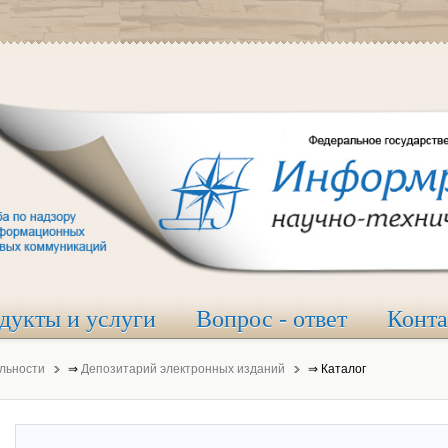
дукты и услуги
Вопрос - ответ
Конт
льности
⇒
Депозитарий электронных изданий
⇒
Каталог