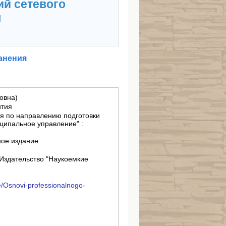
ий сетевого
я
анения
ровна)
ития
я по направлению подготовки
иципальное управление" :
ное издание
Издательство "Наукоемкие
ve/Osnovi-professionalnogo-